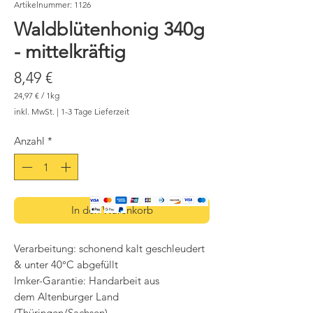
Artikelnummer: 1126
Waldblütenhonig 340g
- mittelkräftig
Preis
8,49 €
24,97 €
/
1kg
24,97 €
inkl. MwSt.
|
1-3 Tage Lieferzeit
pro
1
Kilogramm
Anzahl
*
In den Warenkorb
Verarbeitung: schonend kalt geschleudert
& unter 40°C abgefüllt
Imker-Garantie: Handarbeit aus
dem Altenburger Land
(Thüringen/Sachsen)