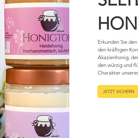
HON
Erkunden Sie den
den kräftigen Ko
Akazienhonig, den
den würzig und fl
Charakter unseres
JETZT SICHERN