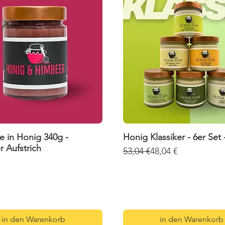
 in Honig 340g -
Honig Klassiker - 6er Set 
r Aufstrich
Standardpreis
Sale-Preis
53,04 €
48,04 €
16,01 €
/
1kg
1
kg
inkl. MwSt.
|
1-3 Tage Lieferzeit
6
|
1-3 Tage Lieferzeit
,
0
1
in den Warenkorb
in den Warenkorb
€