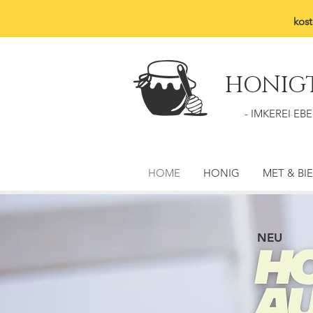
kost
HONIG
- IMKEREI EBE
HOME
HONIG
MET & BI
NEU