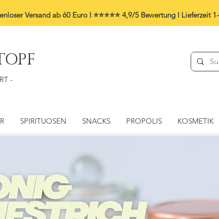
enloser Versand ab 60 Euro I ⭐⭐⭐⭐⭐ 4,9/5 Bewertung I
Lieferzeit 1
TOPF
RT -
ER
SPIRITUOSEN
SNACKS
PROPOLIS
KOSMETIK