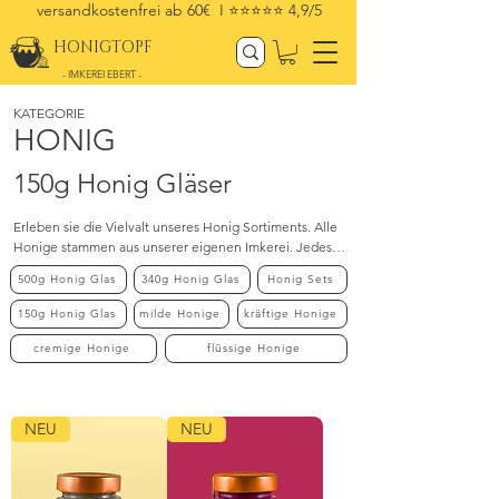
versandkostenfrei ab 60€ I
⭐⭐⭐⭐⭐ 4,9/5
HONIGTOPF
- IMKEREI EBERT -
KATEGORIE
HONIG
150g Honig Gläser
Erleben sie die Vielvalt unseres Honig Sortiments. Alle 
Honige stammen aus unserer eigenen Imkerei. Jedes 
Glas verspricht intensiven Geschmack, höchste Qualität 
500g Honig Glas
340g Honig Glas
Honig Sets
und eine Hingabe zur nachhaltigen Imkerei. Genießen 
Sie die vielfältigen Geschmacksnuancen und schenken 
150g Honig Glas
milde Honige
kräftige Honige
Sie sich selbst oder anderen ein Stück reiner Natur.
cremige Honige
flüssige Honige
NEU
NEU