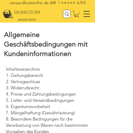
versandkostenfrei ab 60€ I
⭐⭐⭐⭐⭐ 4,9/5
HONIGTOPF
- IMKEREI EBERT -
Allgemeine
Geschäftsbedingungen mit
Kundeninformationen
Inhaltsverzeichnis
1. Geltungsbereich
2. Vertragsschluss
3. Widerrufsrecht
4. Preise und Zahlungsbedingungen
5. Liefer- und Versandbedingungen
6. Eigentumsvorbehalt
7. Mängelhaftung (Gewährleistung)
8. Besondere Bedingungen für die
Verarbeitung von Waren nach bestimmten
Vorgaben des Kunden