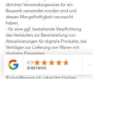
üblichen Verwendungsweise für ein
Bauwerk verwendet worden sind und
dessen Mangelhaftigkeit verursacht
haben,
- für eine ggf. bestehende Verpflichtung
des Verkäufers zur Bereitstellung von
Aktualisierungen für digitale Produkte, bei
Verträgen zur Lieferung von Waren mit
digitalen Elementen.
7.3 Darüber hinaus gilt für Unternehmer,
dass die gesetzlichen Verjährungsfristen
für einen ggf. bestehenden gesetzlichen
Rückgriffsanspruch unberührt bleiben.
7.4 Handelt der Kunde als Kaufmann i.S.d.
§ 1 HGB, trifft ihn die kaufmännische
Untersuchungs- und Rügepflicht gemäß §
377 HGB. Unterlässt der Kunde die dort
geregelten Anzeigepflichten, gilt die Ware
als genehmigt. 7.5 Handelt der Kunde als
Verbraucher, so wird er gebeten,
angelieferte Waren mit offensichtlichen