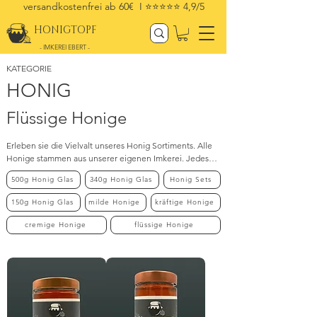
versandkostenfrei ab 60€ I
⭐⭐⭐⭐⭐ 4,9/5
HONIGTOPF
- IMKEREI EBERT -
KATEGORIE
HONIG
Flüssige Honige
Erleben sie die Vielvalt unseres Honig Sortiments. Alle 
Honige stammen aus unserer eigenen Imkerei. Jedes 
Glas verspricht intensiven Geschmack, höchste Qualität 
500g Honig Glas
340g Honig Glas
Honig Sets
und eine Hingabe zur nachhaltigen Imkerei. Genießen 
Sie die vielfältigen Geschmacksnuancen und schenken 
150g Honig Glas
milde Honige
kräftige Honige
Sie sich selbst oder anderen ein Stück reiner Natur.
cremige Honige
flüssige Honige