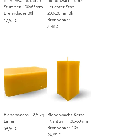
Bienenwachs Kerze
Bienenwachs Kerze
Stumpen 100x65mm
Leuchter Stab
Brenndauer 30h
200x20mm 8h
Brenndauer
Preis
17,95 €
Preis
4,40 €
inkl. MwSt.
|
1-3 Tage Lieferzeit
62,86 €
/
1000g
6
inkl. MwSt.
|
2
1-3 Tage Lieferzeit
,
8
6
€
p
r
o
1
0
0
0
G
r
Bienenwachs - 2,5 kg
Bienenwachs Kerze
a
Eimer
"Kantum" 130x60mm
m
m
Brenndauer 40h
Preis
59,90 €
Preis
24,95 €
23,96 €
/
1kg