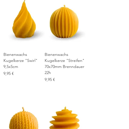
6
€
p
r
o
1
0
0
0
G
r
Bienenwachs
Bienenwachs
a
Kugelkerze "Swirl"
Kugelkerze "Streifen"
m
m
9,5x5cm
70x70mm Brenndauer
22h
Preis
9,95 €
Preis
9,95 €
inkl. MwSt.
|
1-3 Tage Lieferzeit
inkl. MwSt.
|
1-3 Tage Lieferzeit