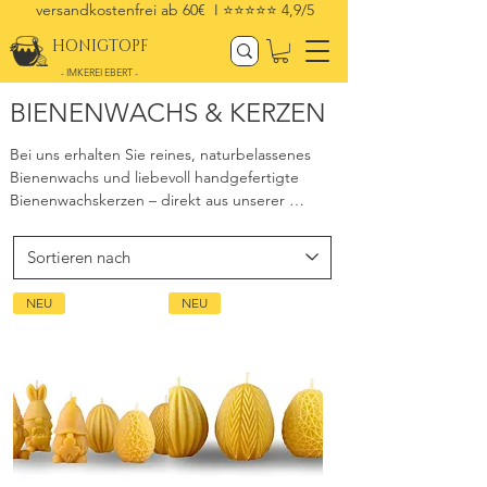
versandkostenfrei ab 60€ I
⭐⭐⭐⭐⭐ 4,9/5
HONIGTOPF
- IMKEREI EBERT -
BIENENWACHS & KERZEN
Bei uns erhalten Sie reines, naturbelassenes 
Bienenwachs und liebevoll handgefertigte 
Bienenwachskerzen – direkt aus unserer 
eigenen Imkerei. Unser Bienenwachs ist zu 100 
% rückstandsfrei und frei von Zusätzen. Es 
eignet sich perfekt für Kosmetikprodukte, 
nachhaltige Nahrungsmittelverpackungen, die 
NEU
NEU
Pflege von Holz und Leder oder kreative DIY-
Projekte.

Ob Sie unser Bienenwachs kaufen möchten 
oder auf der Suche nach hochwertigen 
Bienenwachskerzen sind – bei uns finden Sie 
natürliche Qualität, die man sieht, riecht und 
fühlt.