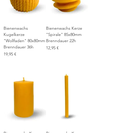
Bienenwachs
Bienenwachs Kerze
Kugelkerze
"Spirale" 85x80mm
"Wollfaden" 80x80mm
Brenndauer 22h
Brenndauer 36h
Preis
12,95 €
Preis
19,95 €
inkl. MwSt.
|
1-3 Tage Lieferzeit
inkl. MwSt.
|
1-3 Tage Lieferzeit