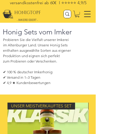
versandkostenfrei ab 60€ I
⭐⭐⭐⭐⭐ 4,9/5
HONIGTOPF
- IMKEREI EBERT -
Honig Sets vom Imker
Probieren Sie die Vielfalt unserer Imkerei

im Altenburger Land. Unsere Honig Sets

enthalten ausgewählte Sorten aus eigener

Produktion und eignen sich perfekt

zum Probieren oder Verschenken.

✔ 100 % deutscher Imkerhonig

✔ Versand in 1–3 Tagen

✔ 4,9 ★ Kundenbewertungen
UNSER MEISTVERKAUFTES SET
UNSER MEISTVERKAU