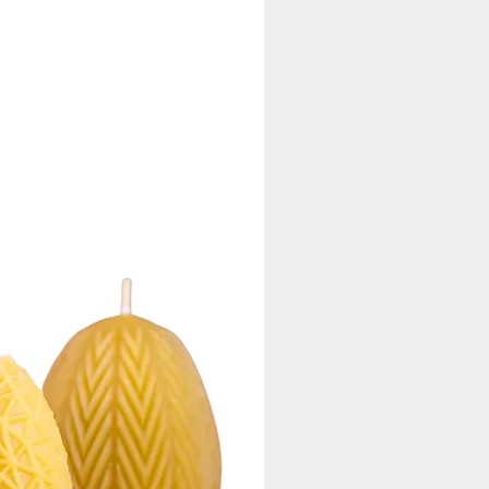
e dieses besonderen Honigs.
nd für die Honigproduktion
an. Diese sammeln den Nektar der
äldern rund um Borna, Sachsen.
ewahrt bleiben. Dieses
 die Qualität, die Sie von einem
achen diesen Honig zu einem