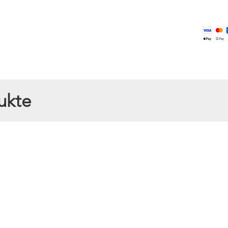
ukte
 Sachsen
zeichnet sich durch seinen angenehm milden Geschmack und die flüssi
 deutsche Imkerhonig ein echter Klassiker unter den Honigsorten und be
ar
ts bleibt unser regionaler Honig über lange Zeit flüssig und kristallis
ff für Tee, Joghurt oder Desserts. Auch als Brotaufstrich oder Zutat in 
ohne andere Aromen zu überdecken.