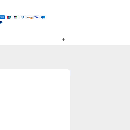
NEU
ge Konsistenz aus. Mit seiner
sonders vielseitig einsetzbar.
iert nur langsam aus. Dadurch eignet
Dressings überzeugt unser Honig mit