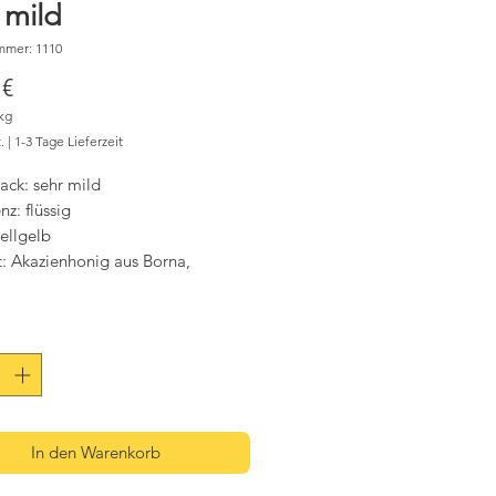
 mild
mmer: 1110
Preis
 €
kg
.
|
1-3 Tage Lieferzeit
m
ck: sehr mild
nz: flüssig
ellgelb
t: Akazienhonig aus Borna,
*
In den Warenkorb