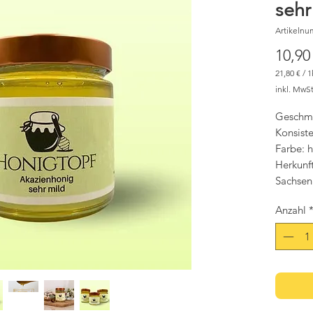
sehr
Artikelnu
10,90
21,80 €
/
1
21,80 €
inkl. MwSt
pro
1
Kilogram
Geschma
Konsiste
Farbe: h
Herkunf
Sachsen
Anzahl