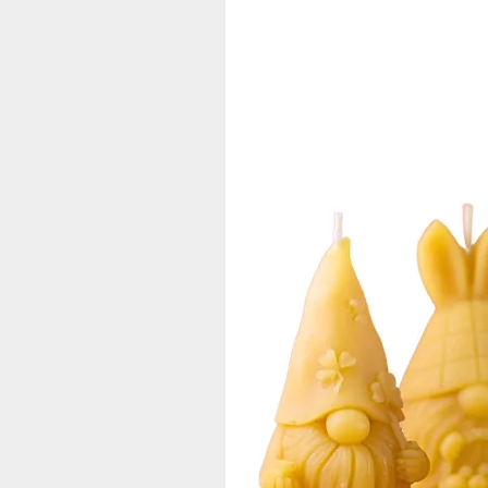
Herkunft und Tradition
Die Robinie, auch bekannt als "Fals
Ursprünglich aus Nordamerika stam
angebaut. Seine charakteristische
Robinienblüten und erzeugen darau
Qualität aus Sachsen
Die Bienen unserer Imkerei Honigt
Unsere schonende Verarbeitung gara
Naturprodukt vom Imker steht für hö
Warum Akazienhonig vom Honigtop
Unser Honig vom Imker Honigtopf bi
echten deutschen Imkerhonig erwart
Highlight für alle Honigliebhaber.