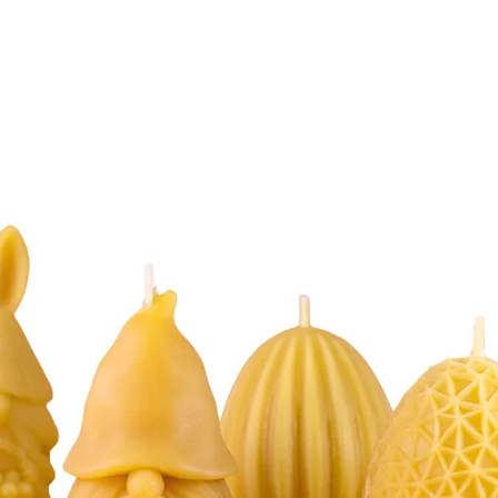
che Akazie" oder "Scheinakazie" (Robinia pseudoacacia), ist die Quell
mend, wird der Baum heute in Deutschland und Europa als Zierbaum u
n weißen Blütenstände und gefiederten Blätter ziehen Bienen magisch 
s unseren besonders milden und feinen Akazienhonig.
opf sammeln den Nektar für diesen deutschen Honig in den Robinienw
ntiert, dass die wertvollen Inhaltsstoffe und das einzigartige Aroma b
chste Qualität und unverfälschte Reinheit.
f?
etet nicht nur einen unverwechselbar milden Geschmack, sondern auch
en. Die sorgfältige Verarbeitung und der Verzicht auf Zusatzstoffe m
 Genießen Sie den reinen Geschmack der Natur!