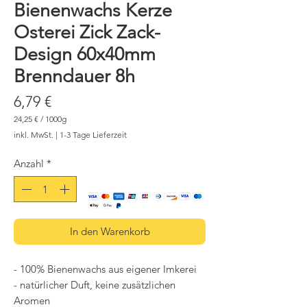
Bienenwachs Kerze
Osterei Zick Zack-
Design 60x40mm
Brenndauer 8h
Preis
6,79 €
24,25 €
/
1000g
24,25 €
inkl. MwSt.
|
1-3 Tage Lieferzeit
pro
1000
Gramm
Anzahl
*
In den Warenkorb
- 100% Bienenwachs aus eigener Imkerei
- natürlicher Duft, keine zusätzlichen
Aromen