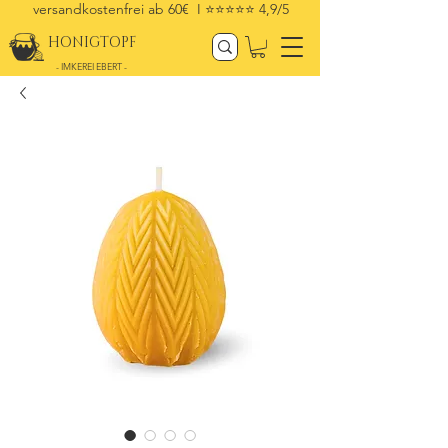
versandkostenfrei ab 60€ I
⭐⭐⭐⭐⭐ 4,9/5
HONIGTOPF
- IMKEREI EBERT -