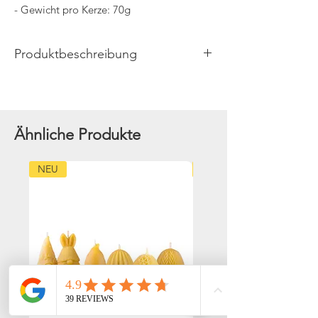
- Gewicht pro Kerze: 70g
Produktbeschreibung
Bienenwachs Kerze „Osterei – ZickZack
Design“
Modernes Osterdesign trifft auf die
natürliche Wärme reinen Bienenwachses.
Ähnliche Produkte
Die Osterei Bienenwachskerze im ZickZack-
NEU
NEU
Design verbindet klare, dynamische Linien
mit der ursprünglichen Schönheit echten
Bienenwachses. Die geometrische Struktur
verleiht der Kerze eine moderne, lebendige
Optik und macht sie zu einem stilvollen
Blickfang für Osterdekoration,
Frühlingsarrangements oder das Osternest.
Beim Abbrennen verbreitet die Kerze den
typischen warmen, leicht honigartigen Duft
von reinem Bienenwachs und sorgt für eine