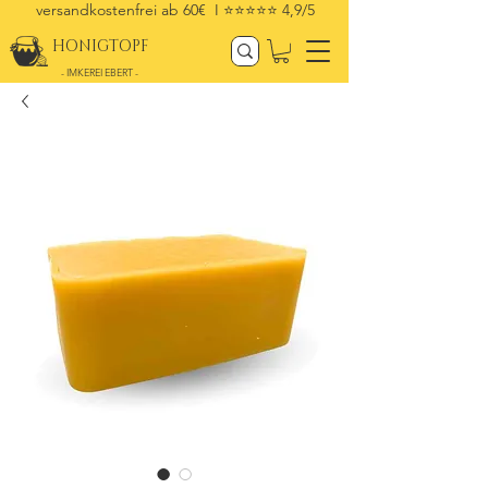
versandkostenfrei ab 60€ I
⭐⭐⭐⭐⭐ 4,9/5
HONIGTOPF
- IMKEREI EBERT -