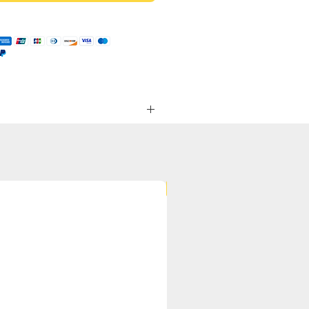
NEU
stenz. Die stark gelbliche Farbe
nzigartigen Honig verarbeiten. Das
istenz und kristallin-schmelzende