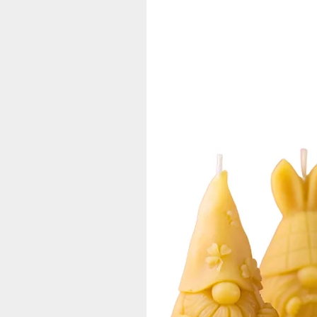
Struktur machen ihn zu einem Genu
Regionale Ernte mit Herz
Die Gewinnung von Sonnenblumenho
die enge Zusammenarbeit mit Landw
ein hochwertiges Naturprodukt zu 
Genuss und Vielseitigkeit
Dieser Honig eignet sich ideal als 
Aroma passt zu vielen Gelegenheiten 
Warum Sonnenblumenhonig vom Ho
Unser Sonnenblumenhonig vom Honig
Probieren Sie diesen besonderen de