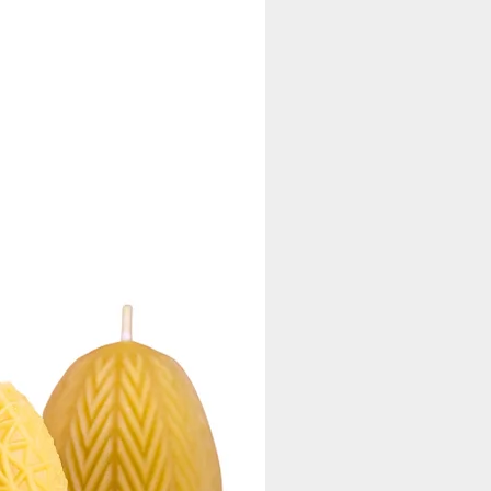
aft und Engagement angehen. Durch
er Sonnenblumen zu ernten und in
 der Küche. Sein mild-fruchtiges
ne nachhaltige Herstellung.
las!