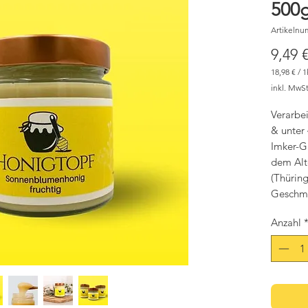
500g
Artikelnu
9,49 
18,98 €
/
1
18,98 €
inkl. MwSt
pro
1
Kilogram
Verarbe
& unter
Imker-G
dem Alt
(Thürin
Geschma
Konsist
Anzahl
Farbe: s
Herkunf