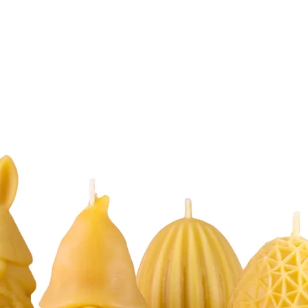
ss für jeden Honigliebhaber.
nig in Deutschland ist eine Herausforderung, die wir mit Leidensch
irten in Thüringen schaffen wir es, regional den kostbaren Nektar d
verwandeln.
Brotaufstrich, zum Verfeinern von Getränken oder als besondere Zutat in
und ist ein Highlight für alle, die natürlichen Honig lieben.
nigtopf?
topf kombiniert einzigartigen Geschmack, cremige Konsistenz und ei
utschen Imkerhonig und erleben Sie die Vielfalt der Natur in jedem G