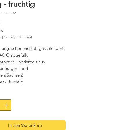
 - fruchtig
mmer: 1137
Preis
€
kg
.
|
1-3 Tage Lieferzeit
m
itung: schonend kalt geschleudert
 40°C abgefüllt
arantie: Handarbeit aus
enburger Land
gen/Sachsen)
ck: fruchtig
enz: cremig
*
tark gelblich
t: Thüringen
In den Warenkorb