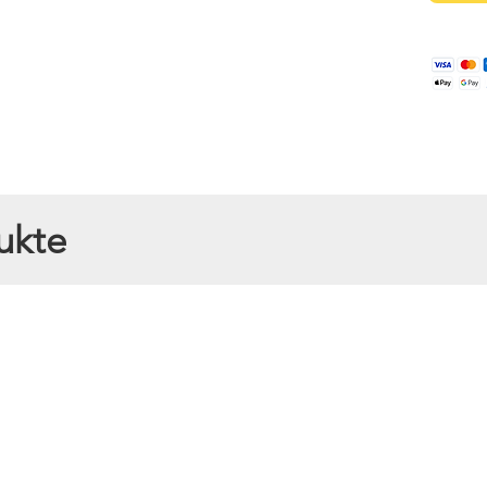
ukte
topf begeistert mit seinem fruchtigen Aroma und der cremigen Konsi
n Blickfang und Highlight unter den deutschen Imkerhonigen.
 gelben Nektar, den unsere fleißigen Bienen sammeln und zu einem ei
blumenhonigs ist mild und weder herb noch bitter. Seine cremige Kons