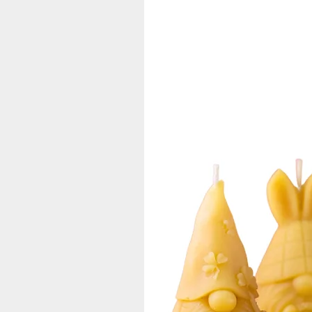
Aus unserer eigenen Imkerei – nach
Das Wachs stammt ausschließlich au
Jede Kerze steht für ehrliche Regio
Ein Teil des Erlöses fließt direkt i
So tragen unsere Kerzen dazu bei,
Handgemacht mit Liebe zum Detail
Unsere Leuchterstäbe werden tradit
Das Ergebnis ist ein gleichmäßiges
riecht.
Produktdetails im Überblick:
100 % reines, naturbelassenes 
Größe: 235 x 20 mm
Brenndauer: ca. 8 Stunden
Handgefertigt in unserer Imkere
Nachhaltig & regional hergestell
Natürlicher Honigduft
Sauberer, gleichmäßiger Abbra