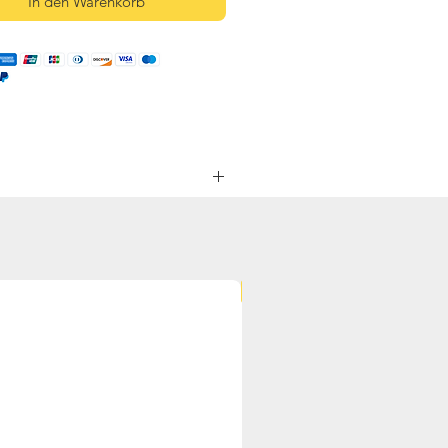
In den Warenkorb
Leuchter Stab“ von Honigtopf –
NEU
 Licht auf jeden Tisch – ideal für
evoller Handarbeit aufbereiten.
chaffen.
osphäre von Ruhe und Geborgenheit