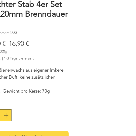
hter Stab 4er Set
x20mm Brenndauer
mmer: 1533
Standardpreis
Sale-
 € 
16,90 €
Preis
000g
.
|
1-3 Tage Lieferzeit
Bienenwachs aus eigener Imkerei
icher Duft, keine zusätzlichen
t, Gewicht pro Kerze: 70g
*