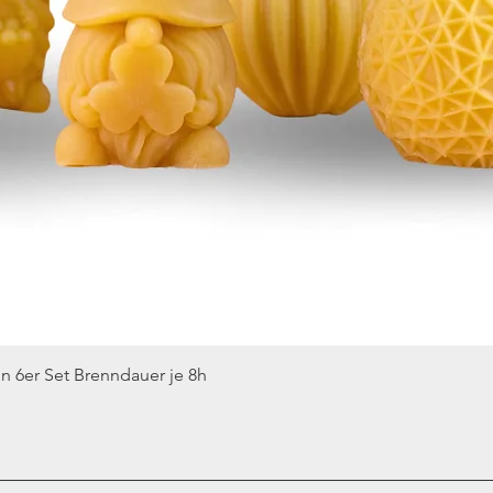
 Stab“ holen Sie sich ein Stück Honigtopf – Imkerei Ebert ins Zuhause:
d voller Herz.
Schnellansicht
n 6er Set Brenndauer je 8h