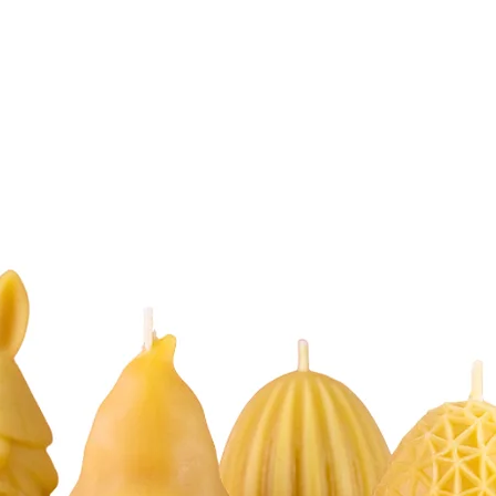
haltig & regional
s der eigenen Honigtopf – Imkerei Ebert.
nalität und gelebte Nachhaltigkeit:
n den Erhalt unserer Bienenvölker und in den Schutz der heimischen Natur
 dass Natur und Handwerk im Einklang bestehen.
ionell von Hand gegossen, mit einem Baumwoll-Docht versehen und sor
 Abbrennen, ein warmes Licht und ein authentisches Gefühl – ein Stück
Bienenwachs
i
t
nd