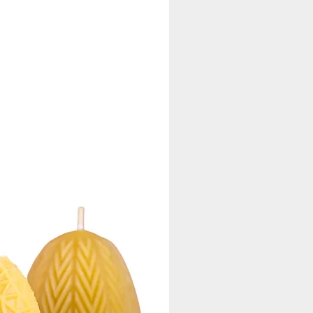
.
gfältig vollendet.
 Natur, das man sieht, spürt und