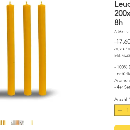
Leuc
200
8h
Artikelnu
 17,60
60,36 €
/
1
60,36 €
inkl. MwSt
pro
1000
Gramm
- 100% 
- natürl
Aromen
- 4er Se
Anzahl