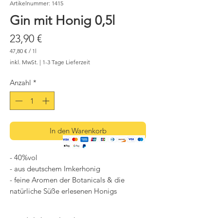
Artikelnummer: 1415
Gin mit Honig 0,5l
Preis
23,90 €
47,80 €
/
1l
47,80 €
inkl. MwSt.
|
1-3 Tage Lieferzeit
pro
1
Liter
Anzahl
*
In den Warenkorb
- 40%vol
- aus deutschem Imkerhonig
- feine Aromen der Botanicals & die
natürliche Süße erlesenen Honigs