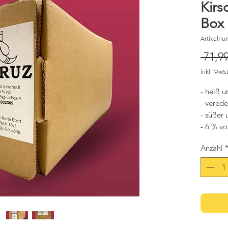
Kirs
Box
Artikelnu
 71,99
inkl. MwSt
- heiß u
- verede
- süßer
- 6 % vo
Anzahl