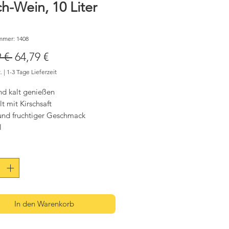
ch-Wein, 10 Liter
mmer: 1408
Standardpreis
Sale-
 € 
64,79 €
Preis
.
|
1-3 Tage Lieferzeit
nd kalt genießen
lt mit Kirschsaft
 und fruchtiger Geschmack
l
*
In den Warenkorb