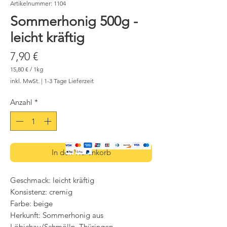
Artikelnummer: 1104
Sommerhonig 500g -
leicht kräftig
Preis
7,90 €
15,80 €
/
1kg
15,80 €
inkl. MwSt.
|
1-3 Tage Lieferzeit
pro
1
Kilogramm
Anzahl
*
In den Warenkorb
Geschmack: leicht kräftig
Konsistenz: cremig
Farbe: beige
Herkunft: Sommerhonig aus
Löbichau/Schmölln, Thüringen